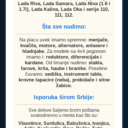
Lada Riva, Lada Samara, Lada Niva (1.6 i
1.7i), Lada Kalina, Lada Oka i serije 110,
111, 112.
Šta sve nudimo:
Na placu uvek imamo spremne:
menjače,
kvačila, motore, alternatore, anlasere i
hladnjake.
Za modele sa 4x4 pogonom
imamo i:
reduktore, diferencijale i
kardane.
Od limarije nudimo:
stakla,
farove, krila, haube i branike.
Posebno
čuvamo:
sedišta, instrument table,
krovne tapacire (neba), prekidače i sitne
žabice.
Isporuka širom Srbije:
Sve delove šaljemo brzim poštama
svakodnevno u mesta kao što su:
Vlasotince, Surdulica, Babušnica, Ivanjica,