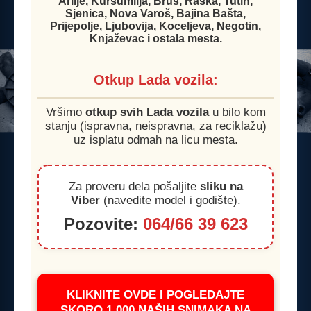
Arilje, Kuršumlija, Brus, Raška, Tutin,
Sjenica, Nova Varoš, Bajina Bašta,
Prijepolje, Ljubovija, Koceljeva, Negotin,
Knjaževac i ostala mesta.
Otkup Lada vozila:
Vršimo
otkup svih Lada vozila
u bilo kom
stanju (ispravna, neispravna, za reciklažu)
uz isplatu odmah na licu mesta.
Za proveru dela pošaljite
sliku na
Viber
(navedite model i godište).
Pozovite:
064/66 39 623
KLIKNITE OVDE I POGLEDAJTE
SKORO 1.000 NAŠIH SNIMAKA NA