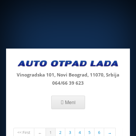
Vinogradska 101, Novi Beograd, 11070, Srbija
064/66 39 623
Skip to content
Meni
<< First
←
1
2
3
4
5
6
→