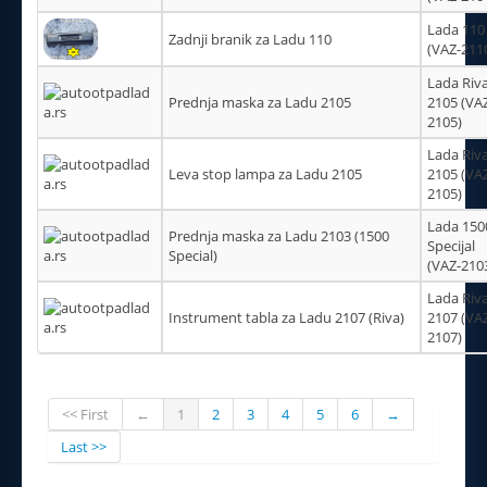
Lada 110
Zadnji branik za Ladu 110
(VAZ-211
Lada Riv
Prednja maska za Ladu 2105
2105 (VA
2105)
Lada Riv
Leva stop lampa za Ladu 2105
2105 (VA
2105)
Lada 1500
Prednja maska za Ladu 2103 (1500
Specijal
Special)
(VAZ-210
Lada Riv
Instrument tabla za Ladu 2107 (Riva)
2107 (VA
2107)
<< First
←
1
2
3
4
5
6
→
Last >>