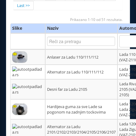
Last >>
Prikazano 1-10 od 51 rezultata.
Slike
Naziv
Automo
Lada 110
Anlaser za Ladu 110/111/112
(VAZ-211
Lada 110
Alternator za Ladu 110/111/112
(VAZ-211
Lada Riv
Desni far za Ladu 2105
2105 (VA
2105)
Lada 1200
Hardijeva guma za sve Lade sa
Lada Zigu
pogonom na zadnjim tockovima
(VAZ-210
Lada 1200
Alternator za Ladu
Lada Zigu
2101/2102/2103/2104/2105/2106/2107
(VAZ-210